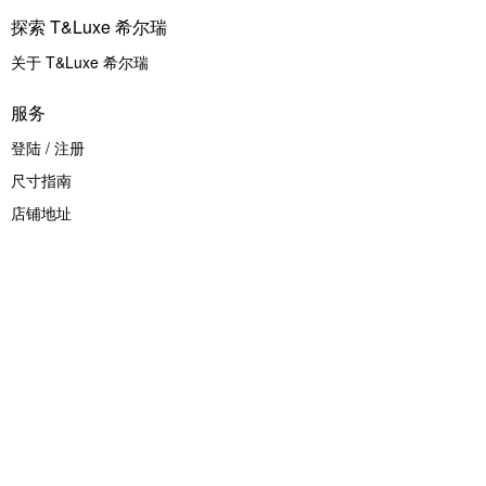
法式系列
探索 T&Luxe 希尔瑞
功能系列
关于 T&Luxe 希尔瑞
饰品
服务
鞋履
腕表
登陆
/
注册
太阳镜
尺寸指南
店铺地址
灵感
2023秋冬
探索 T&Luxe