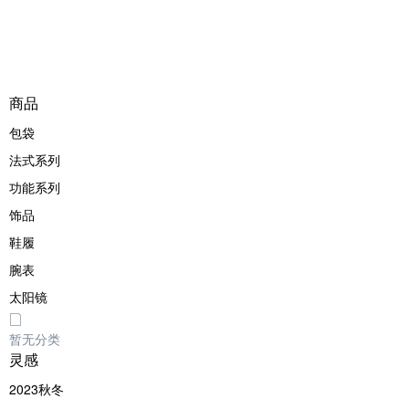
系列
灵感
商品
包袋
法式系列
功能系列
饰品
鞋履
腕表
太阳镜
在线选购
暂无分类
灵感
2023秋冬
包袋